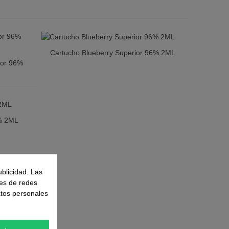
Cartucho Blueberry Superior 96% 2ML
Vista Rápida
ior 96%
6% 2ML
ublicidad. Las
nes de redes
atos personales