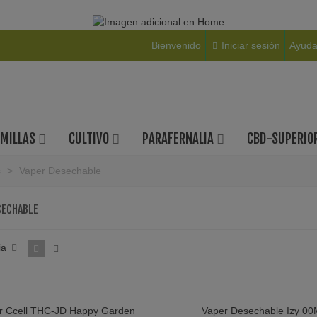
Bienvenido
Iniciar sesión
Ayud
EMILLAS
CULTIVO
PARAFERNALIA
CBD-SUPERIO
s
>
Vaper Desechable
SECHABLE
mall Buds Rosenthal CBD
ia
reen House
mall Buds Amnesia CBD
ndoor
r Ccell THC-JD Happy Garden
Vaper Desechable Izy 0
ista Rápida
Vista Rápida