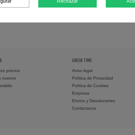
igurar
Rechazar
Ace
S
GREEN TIME
os precios
Aviso legal
s nuevos
Política de Privacidad
endido
Política de Cookies
Empresa
Envíos y Devoluciones
Contáctanos