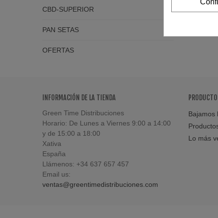
Conf
CBD-SUPERIOR
PAN SETAS
OFERTAS
INFORMACIÓN DE LA TIENDA
PRODUCTO
Green Time Distribuciones
Bajamos l
Horario: De Lunes a Viernes 9:00 a 14:00
Producto
y de 15:00 a 18:00
Lo más v
Xativa
España
Llámenos:
+34 637 657 457
Email us:
ventas@greentimedistribuciones.com