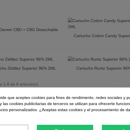
mall Buds Matanuska CBD
reen House
 Darwin CBD + CBG Desechable
ista Rápida
mall Buds Strawberry CBD
Cartucho Cotton Candy Super
Vista Rápida
ndoor
2ML
cho Zkittlez Superior 96% 2ML
Cartucho Runtz Superior 9
ista Rápida
Vista Rápida
 1-8 de 8 artículo(s)
pide que aceptes cookies para fines de rendimiento, redes sociales y p
y las cookies publicitarias de terceros se utilizan para ofrecerte funcio
ncios personalizados. ¿Aceptas estas cookies y el procesamiento de d