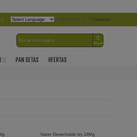
Powered by
Translate
a
Buscar
R
PAN SETAS
OFERTAS
0Mg
Vaper Desechable Izy 18Mg
Vista Rápida