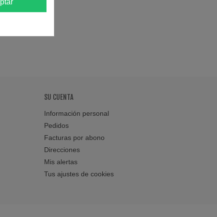
ptar
SU CUENTA
Información personal
Pedidos
Facturas por abono
Direcciones
Mis alertas
Tus ajustes de cookies