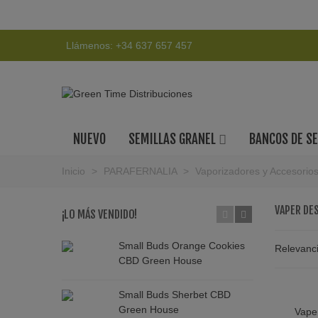
Llámenos:
+34 637 657 457
NUEVO
SEMILLAS GRANEL
BANCOS DE S
Inicio
>
PARAFERNALIA
>
Vaporizadores y Accesorio
VAPER DE
¡LO MÁS VENDIDO!
Small Buds Orange Cookies
S
Relevanc
CBD Green House
G
Small Buds Sherbet CBD
S
Green House
I
Vape
V