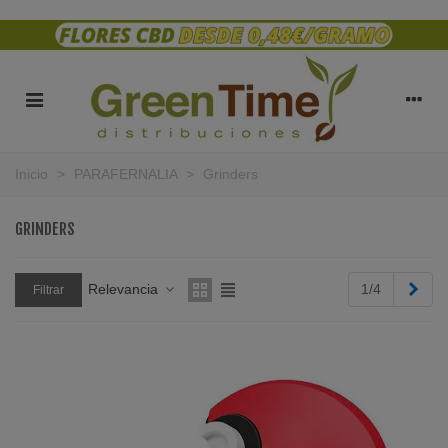
Inicio
>
PARAFERNALIA
>
Grinders
GRINDERS
Sigu
Relevancia
1/4
Filtrar