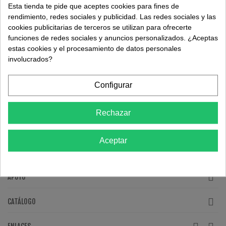
Esta tienda te pide que aceptes cookies para fines de
legislación española. Green Time Distribuciones S.L.U. y el
rendimiento, redes sociales y publicidad. Las redes sociales y las
usuario, acuerdan someter cualquier debate o litigio origen de la
cookies publicitarias de terceros se utilizan para ofrecerte
relación contractual, a los Juzgados y Tribunales.
funciones de redes sociales y anuncios personalizados. ¿Aceptas
estas cookies y el procesamiento de datos personales
involucrados?
INFORMACIÓN DE LA TIENDA
Configurar
PRODUCTOS
GREEN TIME
Rechazar
SU CUENTA
Aceptar
APOYO
CATÁLOGO