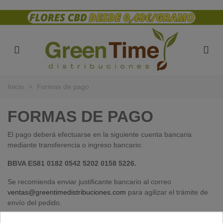
Inicio
>
Formas de pago
FORMAS DE PAGO
El pago deberá efectuarse en la siguiente cuenta bancaria
mediante transferencia o ingreso bancario:
BBVA ES81 0182 0542 5202 0158 5226.
Se recomienda enviar justificante bancario al correo
ventas@greentimedistribuciones.com
para agilizar el trámite de
envío del pedido.
Todas estas condiciones se regirán o interpretarán conforme a la