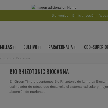
Bienvenido
Iniciar sesión
Ayud
EMILLAS
CULTIVO
PARAFERNALIA
CBD-SUPERIO
Rhizotonic Biocanna
BIO RHIZOTONIC BIOCANNA
En Green Time presentamos Bio Rhizotonic de la marca Biocann
estimulador de raíces que desarrolla el sistema radicular y mejor
absorción de nutrientes.