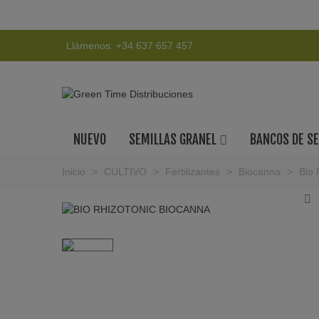
Llámenos:
+34 637 657 457
NUEVO
SEMILLAS GRANEL
BANCOS DE S
Inicio
>
CULTIVO
>
Fertilizantes
>
Biocanna
>
Bio 