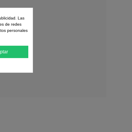
ublicidad. Las
nes de redes
atos personales
ptar