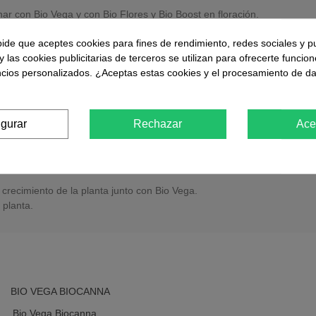
r con Bio Vega y con Bio Flores y Bio Boost en floración.
pide que aceptes cookies para fines de rendimiento, redes sociales y p
y las cookies publicitarias de terceros se utilizan para ofrecerte funcio
ncios personalizados. ¿Aceptas estas cookies y el procesamiento de d
igurar
Rechazar
Ace
 siguiente dosificación:
 crecimiento de la planta junto con Bio Vega.
 planta.
Bio Vega Biocanna
Favorito