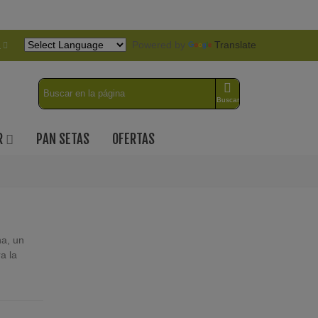
Powered by
Translate
a
Buscar
R
PAN SETAS
OFERTAS
a, un
a la