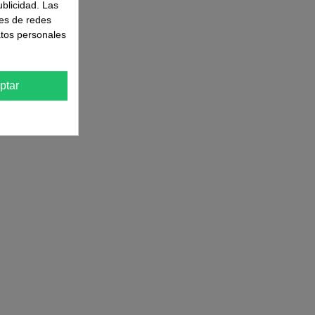
ublicidad. Las
nes de redes
atos personales
ptar