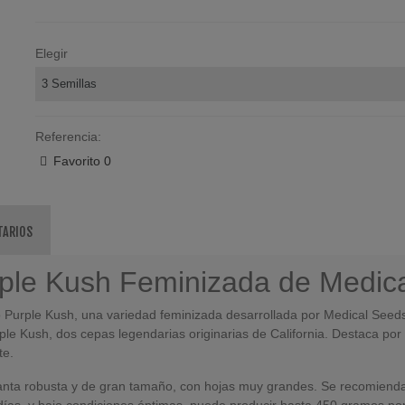
Elegir
Referencia:
Favorito
0
TARIOS
ple Kush Feminizada de Medic
urple Kush, una variedad feminizada desarrollada por Medical Seeds.
ple Kush, dos cepas legendarias originarias de California. Destaca por
te.
planta robusta y de gran tamaño, con hojas muy grandes. Se recomiend
días, y bajo condiciones óptimas, puede producir hasta 450 gramos po