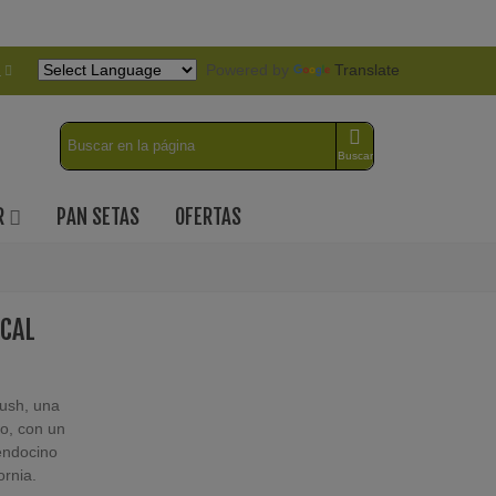
Powered by
Translate
a
Buscar
R
PAN SETAS
OFERTAS
CAL
ush, una
do, con un
endocino
ornia.