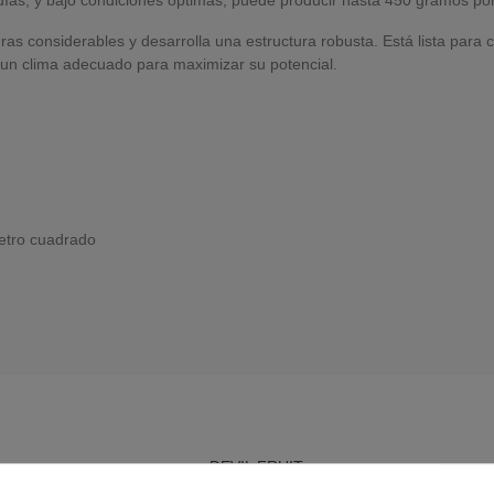
turas considerables y desarrolla una estructura robusta. Está lista par
 un clima adecuado para maximizar su potencial.
metro cuadrado