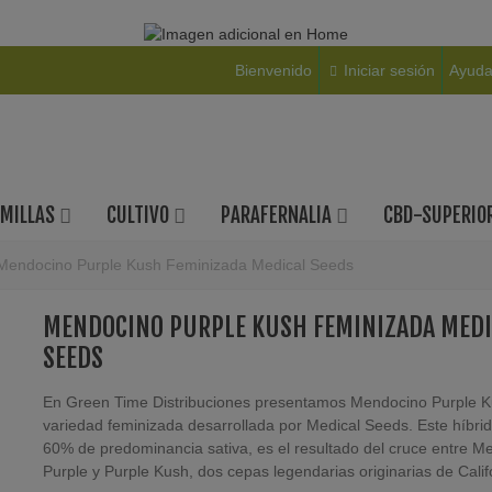
Bienvenido
Iniciar sesión
Ayud
EMILLAS
CULTIVO
PARAFERNALIA
CBD-SUPERIO
Mendocino Purple Kush Feminizada Medical Seeds
MENDOCINO PURPLE KUSH FEMINIZADA MEDI
SEEDS
En Green Time Distribuciones presentamos Mendocino Purple K
variedad feminizada desarrollada por Medical Seeds. Este híbri
60% de predominancia sativa, es el resultado del cruce entre M
Purple y Purple Kush, dos cepas legendarias originarias de Calif