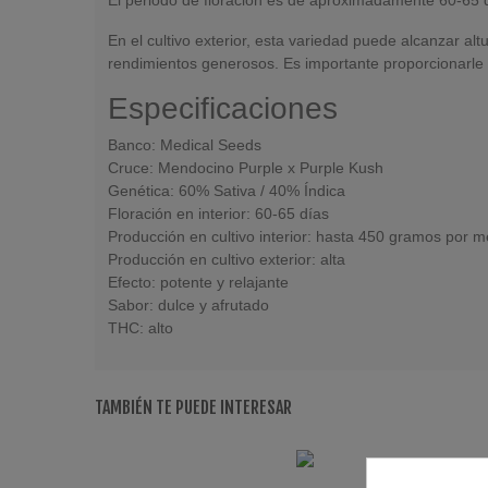
En el cultivo exterior, esta variedad puede alcanzar al
rendimientos generosos. Es importante proporcionarle
Especificaciones
Banco: Medical Seeds
Cruce: Mendocino Purple x Purple Kush
Genética: 60% Sativa / 40% Índica
Floración en interior: 60-65 días
Producción en cultivo interior: hasta 450 gramos por 
Producción en cultivo exterior: alta
Efecto: potente y relajante
Sabor: dulce y afrutado
THC: alto
TAMBIÉN TE PUEDE INTERESAR