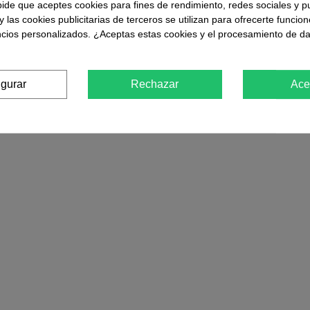
Devil Fruit Feminizada Medical Seeds
Favorito
pide que aceptes cookies para fines de rendimiento, redes sociales y p
y las cookies publicitarias de terceros se utilizan para ofrecerte funcio
ncios personalizados. ¿Aceptas estas cookies y el procesamiento de d
igurar
Rechazar
Ace