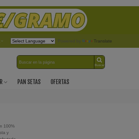
Powered by
Translate
a
Buscar
R
PAN SETAS
OFERTAS
um 100%
sta y