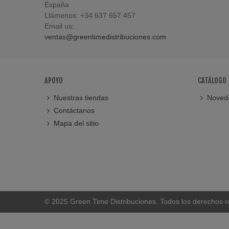
España
Llámenos:
+34 637 657 457
Email us:
ventas@greentimedistribuciones.com
APOYO
CATÁLOGO
Nuestras tiendas
Noved
Contáctanos
Mapa del sitio
© 2025 Green Time Distribuciones. Todos los derechos r