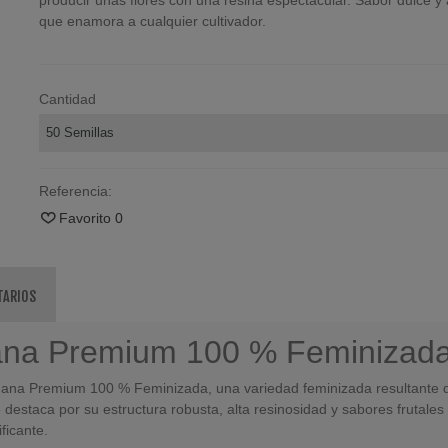
producir unas flores con una resina espectacular. Sabor dulce y 
que enamora a cualquier cultivador.
Cantidad
Referencia:
Favorito
0
TARIOS
nana Premium 100 % Feminizada
ana Premium 100 % Feminizada, una variedad feminizada resultante d
 destaca por su estructura robusta, alta resinosidad y sabores frutales
ficante.