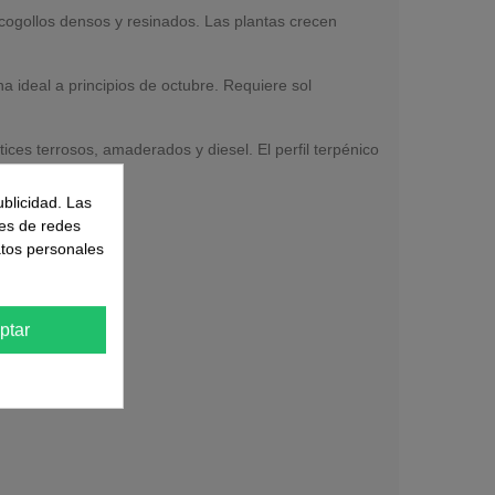
 cogollos densos y resinados. Las plantas crecen
a ideal a principios de octubre. Requiere sol
ices terrosos, amaderados y diesel. El perfil terpénico
ublicidad. Las
nes de redes
atos personales
ptar