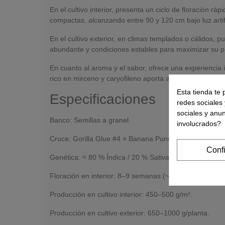
En el cultivo interior, presenta un ciclo de floración
compactas, alcanzando entre 90 y 120 cm bajo luz artifi
En el cultivo exterior, en climas templados o cálidos,
abundante y condiciones estables para maximizar su p
En cuanto al aroma y el sabor, ofrece una experiencia i
rico en mirceno y caryofileno aporta aromas profundos
Esta tienda te 
Especificaciones
redes sociales 
sociales y anu
Banco: Semillas a granel.
involucrados?
Cruce: Gorilla Glue #4 × Banana Punch.
Conf
Genética: ≈ 80 % Índica / 20 % Sativa.
Floración en interior: 8–9 semanas (~ 60 días).
Producción en cultivo interior: 450–500 g/m².
Producción en cultivo exterior: 650–1000 g/planta.