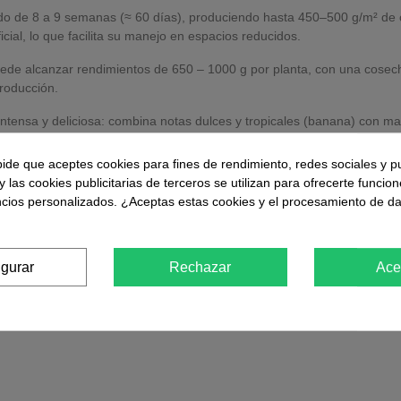
 rápido de 8 a 9 semanas (≈ 60 días), produciendo hasta 450–500 g/m² de
cial, lo que facilita su manejo en espacios reducidos.
 puede alcanzar rendimientos de 650 – 1000 g por planta, con una cosech
roducción.
ntensa y deliciosa: combina notas dulces y tropicales (banana) con mat
 y complejos.
pide que aceptes cookies para fines de rendimiento, redes sociales y p
y las cookies publicitarias de terceros se utilizan para ofrecerte funcio
ncios personalizados. ¿Aceptas estas cookies y el procesamiento de d
igurar
Rechazar
Ace